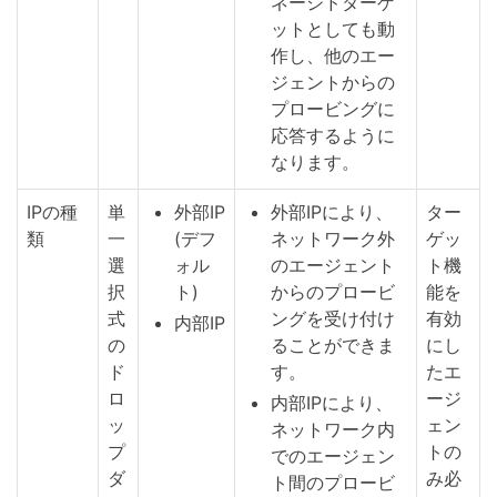
ネージドターゲ
ットとしても動
作し、他のエー
ジェントからの
プロービングに
応答するように
なります。
IPの種
単
外部IP
外部IPにより、
ター
類
一
(デフ
ネットワーク外
ゲッ
選
ォル
のエージェント
ト機
択
ト)
からのプロービ
能を
式
ングを受け付け
有効
内部IP
の
ることができま
にし
ド
す。
たエ
ロ
ージ
内部IPにより、
ッ
ェン
ネットワーク内
プ
トの
でのエージェン
ダ
み必
ト間のプロービ