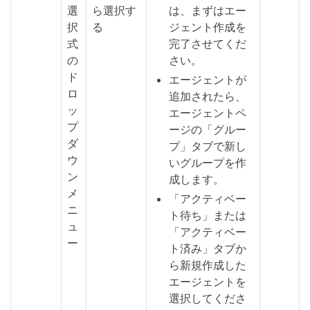
選
ら選択す
は、まずはエー
択
る
ジェント作成を
式
完了させてくだ
の
さい。
ド
エージェントが
ロ
追加されたら、
ッ
エージェントペ
プ
ージの「グルー
ダ
プ」タブで新し
ウ
いグループを作
ン
成します。
メ
「アクティベー
ニ
ト待ち」または
ュ
「アクティベー
ー
ト済み」タブか
ら新規作成した
エージェントを
選択してくださ