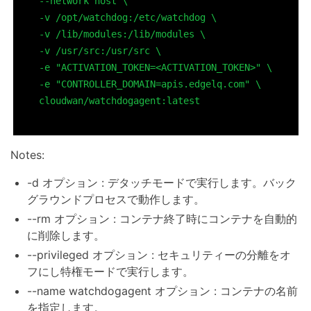
  --network host \

  -v /opt/watchdog:/etc/watchdog \

  -v /lib/modules:/lib/modules \

  -v /usr/src:/usr/src \

  -e "ACTIVATION_TOKEN=<ACTIVATION_TOKEN>" \

  -e "CONTROLLER_DOMAIN=apis.edgelq.com" \

  cloudwan/watchdogagent:latest

Notes:
-d オプション : デタッチモードで実行します。バック
グラウンドプロセスで動作します。
--rm オプション : コンテナ終了時にコンテナを自動的
に削除します。
--privileged オプション : セキュリティーの分離をオ
フにし特権モードで実行します。
--name watchdogagent オプション : コンテナの名前
を指定します。