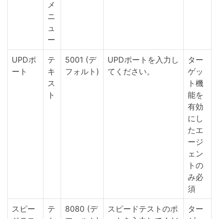
メ
ニ
ュ
ー
UPDポ
テ
5001 (デ
UPDポートを入力し
ター
ート
キ
フォルト)
てください。
ゲッ
ス
ト機
ト
能を
有効
にし
たエ
ージ
ェン
トの
み必
須
スピー
テ
8080 (デ
スピードテストのポ
ター