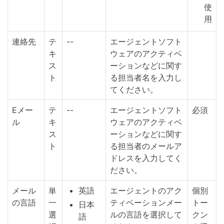
使
用
連絡先
テ
--
エージェントソフト
キ
ウェアのアクティベ
ス
ーションなどに関す
ト
る担当者名を入力し
てください。
Eメー
テ
--
エージェントソフト
必須
ル
キ
ウェアのアクティベ
ス
ーションなどに関す
ト
る担当者のメールア
ドレスを入力してく
ださい。
メール
単
英語
エージェントのアク
個別
の言語
一
ティベーションメー
トー
日本
選
ルの言語を選択して
クン
語