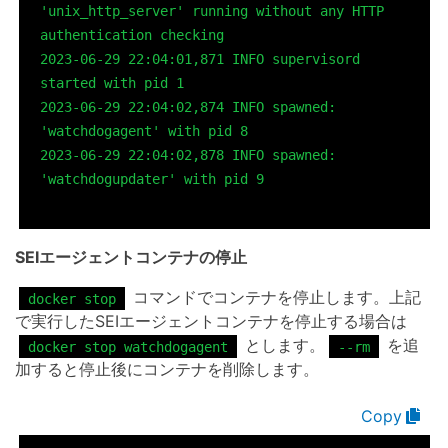
'unix_http_server' running without any HTTP 
authentication checking

2023-06-29 22:04:01,871 INFO supervisord 
started with pid 1

2023-06-29 22:04:02,874 INFO spawned: 
'watchdogagent' with pid 8

2023-06-29 22:04:02,878 INFO spawned: 
'watchdogupdater' with pid 9

SEIエージェントコンテナの停止
コマンドでコンテナを停止します。上記
docker stop
で実行したSEIエージェントコンテナを停止する場合は
とします。
を追
docker stop watchdogagent
--rm
加すると停止後にコンテナを削除します。