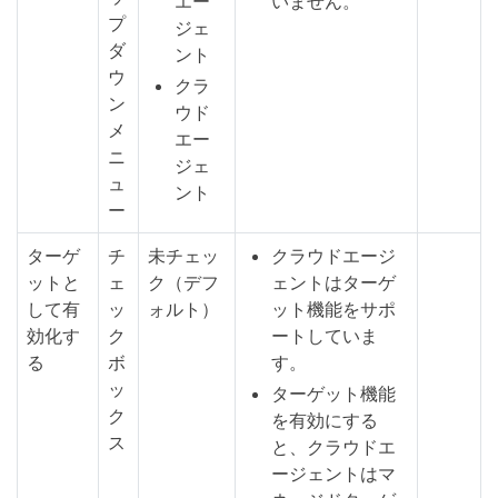
エー
いません。
プ
ジェ
ダ
ント
ウ
クラ
ン
ウド
メ
エー
ニ
ジェ
ュ
ント
ー
ターゲ
チ
未チェッ
クラウドエージ
ットと
ェ
ク（デフ
ェントはターゲ
して有
ッ
ォルト）
ット機能をサポ
効化す
ク
ートしていま
る
ボ
す。
ッ
ターゲット機能
ク
を有効にする
ス
と、クラウドエ
ージェントはマ