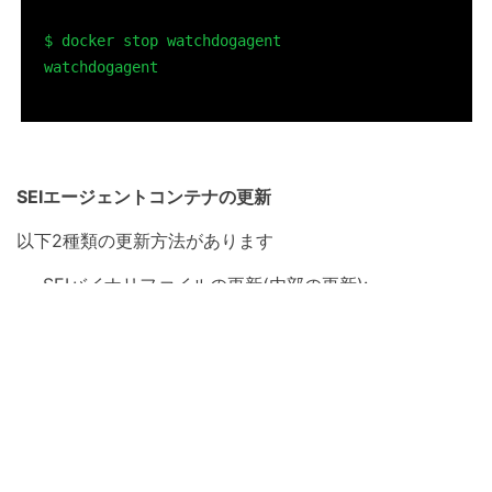
$ docker stop watchdogagent

watchdogagent

SEIエージェントコンテナの更新
以下2種類の更新方法があります
SEIバイナリファイルの更新(内部の更新):
デフォルトの動作として、SEIエージェントコンテ
ナは、Dockerイメージのバージョンに関係なく、
自動的に内部のバイナリファイルを最新に更新する
ようになっています。
そのため通常SEIエージェントがリリースされると
自動的に更新され、手動操作は必要ありません。