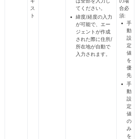
キ
は全部を入力し
の場
ス
てください。
合必
ト
須:
緯度/経度の入力
手
が可能で、エー
動
ジェントが作成
設
された際に住所/
定
所在地が自動で
値
入力されます。
を
優
先
手
動
設
定
値
の
み
を