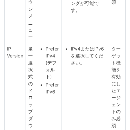
ウ
須
ングが可能で
ン
す。
メ
ニ
ュ
ー
IP
単
Prefer
IPv4またはIPv6
ター
Version
一
IPv4
を選択してくだ
ゲッ
選
(デフ
さい。
ト機
択
ォル
能を
式
ト)
有効
の
にし
Prefer
ド
たエ
IPv6
ロ
ージ
ッ
ェン
プ
トの
ダ
み必
ウ
須