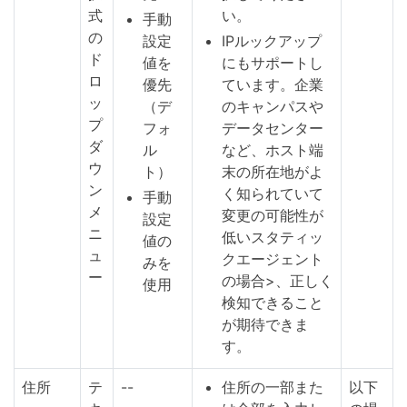
式
い。
手動
の
設定
IPルックアップ
ド
値を
にもサポートし
ロ
優先
ています。企業
ッ
（デ
のキャンパスや
プ
フォ
データセンター
ダ
ル
など、ホスト端
ウ
ト）
末の所在地がよ
ン
く知られていて
手動
メ
変更の可能性が
設定
ニ
低いスタティッ
値の
ュ
クエージェント
みを
ー
の場合>、正しく
使用
検知できること
が期待できま
す。
住所
テ
--
住所の一部また
以下