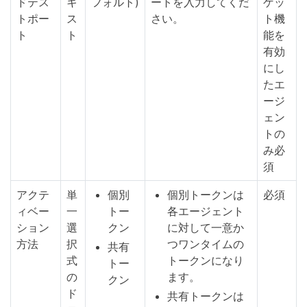
ドテス
キ
フォルト)
ートを入力してくだ
ゲッ
トポー
ス
さい。
ト機
ト
ト
能を
有効
にし
たエ
ージ
ェン
トの
み必
須
アクテ
単
個別
個別トークンは
必須
ィベー
一
トー
各エージェント
ション
選
クン
に対して一意か
方法
択
つワンタイムの
共有
式
トークンになり
トー
の
ます。
クン
ド
共有トークンは