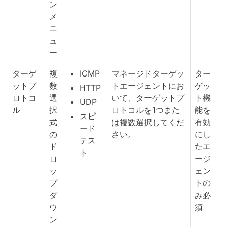
ン
メ
ニ
ュ
ー
ターゲ
複
ICMP
マネージドターゲッ
ター
ットプ
数
トエージェントにお
ゲッ
HTTP
ロトコ
選
いて、ターゲットプ
ト機
UDP
ル
択
ロトコルを1つまた
能を
スピ
式
は複数選択してくだ
有効
ード
の
さい。
にし
テス
ド
たエ
ト
ロ
ージ
ッ
ェン
プ
トの
ダ
み必
ウ
須
ン