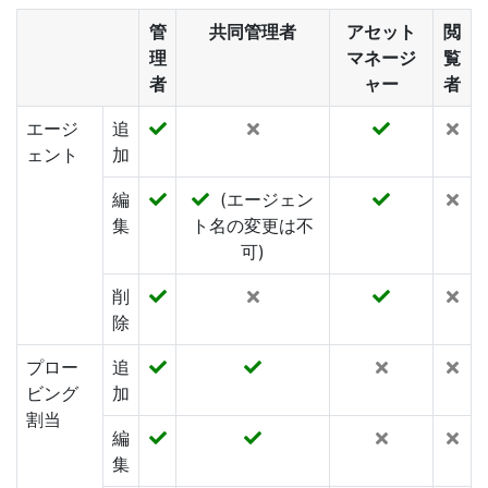
管
共同管理者
アセット
閲
ナレッジベース
理
マネージ
覧
者
ャー
者
エージ
追
ェント
加
編
(エージェン
集
ト名の変更は不
可)
削
除
プロー
追
ビング
加
割当
編
集