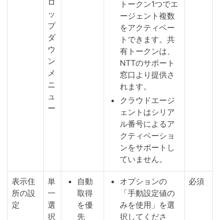
ロ
トークン1つでエ
ッ
ージェント複数
プ
をアクティベー
ダ
トできます。共
ウ
有トークンは、
ン
NTTのサポート
メ
窓口より提供さ
ニ
れます。
ュ
クラウドエージ
ー
ェントはシリア
ル番号によるア
クティベーショ
ンをサポートし
ていません。
表示住
単
自動
オプションの
必須
所の設
一
取得
「手動設定値の
定
選
を優
みを使用」を選
択
先
択してくださ