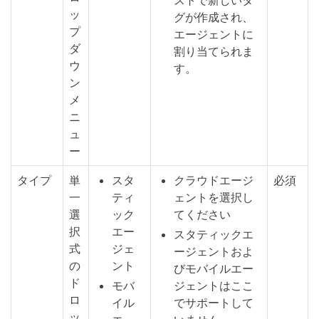
ストで新しいタ
ッ
グが作成され、
プ
エージェントに
ダ
割り当てられま
ウ
す。
ン
メ
ニ
ュ
ー
タイプ
単
スタ
クラウドエージ
必須
一
ティ
ェントを選択し
選
ック
てください
択
エー
スタティックエ
式
ジェ
ージェントおよ
の
ント
びモバイルエー
ド
モバ
ジェントはここ
ロ
イル
でサポートして
ッ