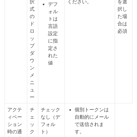
択
ください。
を選
デフ
式
択し
ォル
の
た場
トは
ド
合は
言語
ロ
必須
設定
ッ
に指
プ
定さ
ダ
れた
ウ
値
ン
メ
ニ
ュ
ー
アクテ
チ
チェック
個別トークンは
ィベー
ェ
なし（デ
自動的にメール
ション
ッ
フォル
で送信されま
時の通
ク
ト）
す。