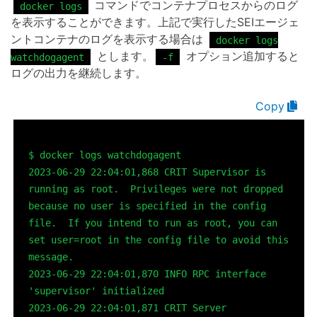
コマンドでコンテナプロセスからのログ
docker logs
を表示することができます。上記で実行したSEIエージェ
ントコンテナのログを表示する場合は
docker logs
とします。
オプション追加すると
watchdogagent
-f
ログの出力を継続します。
$ docker logs watchdogagent

2023-06-29 22:04:01,868 CRIT Supervisor is 
running as root.  Privileges were not dropped 
because no user is specified in the config 
file.  If you intend to run as root, you can 
set user=root in the config file to avoid this 
message.

2023-06-29 22:04:01,870 INFO RPC interface 
'supervisor' initialized

2023-06-29 22:04:01,871 CRIT Server 