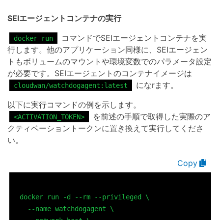
SEIエージェントコンテナの実行
コマンドでSEIエージェントコンテナを実
docker run
行します。他のアプリケーション同様に、SEIエージェン
トもボリュームのマウントや環境変数でのパラメータ設定
が必要です。SEIエージェントのコンテナイメージは
になrます。
cloudwan/watchdogagent:latest
以下に実行コマンドの例を示します。
を前述の手順で取得した実際のア
<ACTIVATION_TOKEN>
クティベーショントークンに置き換えて実行してくださ
い。
docker run -d --rm --privileged \

  --name watchdogagent \
