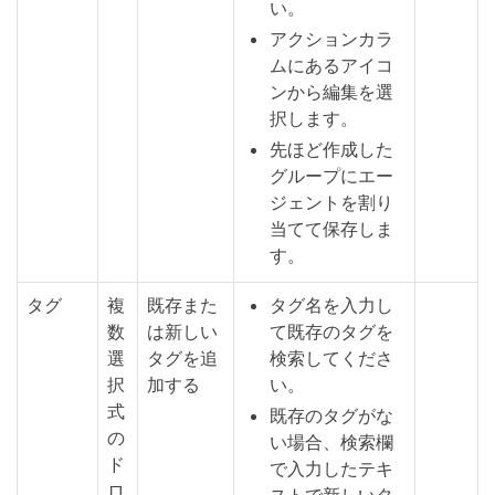
い。
アクションカラ
ムにあるアイコ
ンから編集を選
択します。
先ほど作成した
グループにエー
ジェントを割り
当てて保存しま
す。
タグ
複
既存また
タグ名を入力し
数
は新しい
て既存のタグを
選
タグを追
検索してくださ
択
加する
い。
式
既存のタグがな
の
い場合、検索欄
ド
で入力したテキ
ロ