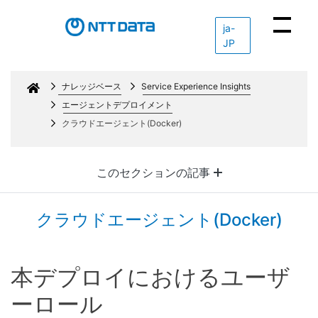
ja-
JP
Network Innovations
ナレッジベース
Service Experience Insights
NETWORK
SD-WAN
OBSERVABILITY
エージェントデプロイメント
INNOVATIONS
SD-WAN
クラウドエージェント(Docker)
Overview
概要
OBSERVABILITY
Overview
このセクションの記事
CloudWAN
Service
About
Product
Experience
クラウドエージェント(Docker)
Overview
Insights
Contact
CloudWAN
モバイルエージ
本デプロイにおけるユーザ
Features
ェントのダウン
ーロール
ロード