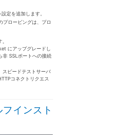
シ設定を追加します。
間のプロービングは、プロ
す。
ket にアップグレードし
非 SSLポートへの接続
り、スピードテストサーバ
HTTPコネクトリクエス
ルフインスト