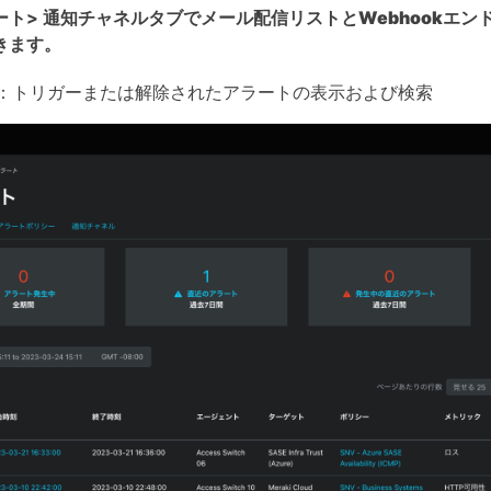
ート> 通知チャネル
タブでメール配信リストとWebhookエ
きます。
：トリガーまたは解除されたアラートの表示および検索