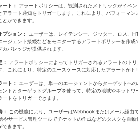
ラート：
アラートポリシーは、観測されたメトリックがイベン
とアラート通知をトリガーします。これにより、パフォーマン
ことができます。
オプション：
ユーザーは、レイテンシー、ジッター、ロス、HT
度、エージェント接続などをモニターするアラートポリシーを作成
グカバレッジが提供されます。
定：
アラートポリシーによってトリガーされるアラートのトリ
す。これにより、特定のユースケースに対応したアラートがト
ラート：
ユーザーは、単一のエージェントからターゲットへの
ェントとターゲットグループを使って、特定の地域やネットワ
ラートをトリガーできます。
携：
この機能により、ユーザーはWebhookまたはメール経由
送信やサービス管理ツールでチケットの作成などのタスクを自動
ができます。